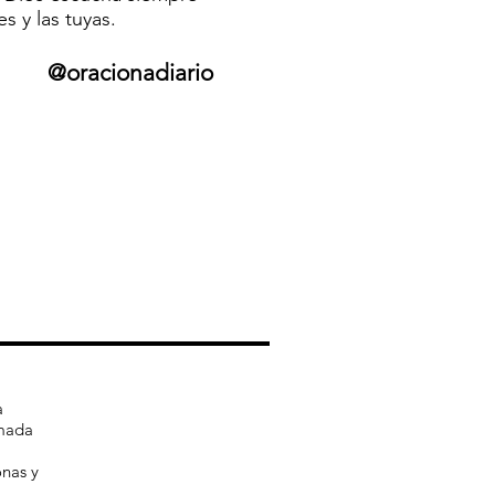
s y las tuyas.
@oracionadiario
a
rmada
onas y