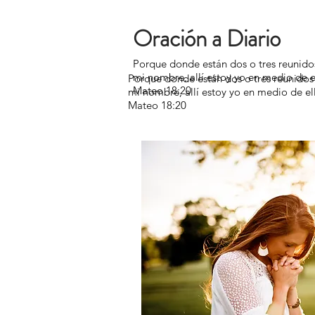
Oración a Diario
Porque donde están dos o tres reunido
mi nombre, allí estoy yo en medio de e
Porque donde están dos o tres reunidos
Mateo 18:20
mi nombre, allí estoy yo en medio de el
Mateo 18:20