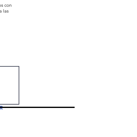
os con
a las
r