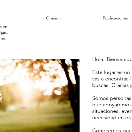
Oración
Publicaciones
s en
llos.
 en
los.
Hola! Bienvenido
Este lugar es un 
vas a encontrar, 
buscas. Gracias p
Somos personas
que apoyaremos 
situaciones, even
necesidad en ora
Conocemos que 