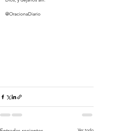
@OracionaDiario
Ver todo
Entradas recientes