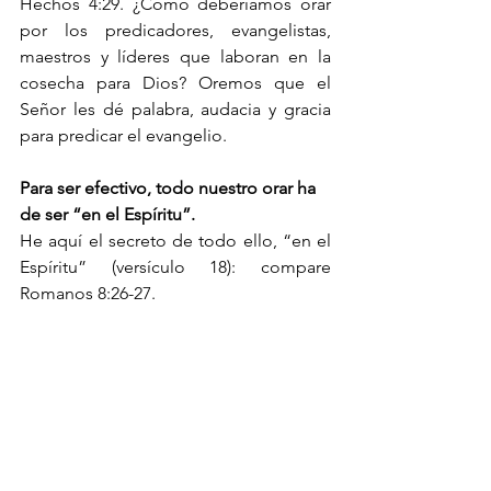
Hechos 4:29. ¿Cómo deberíamos orar 
por los predicadores, evangelistas, 
maestros y líderes que laboran en la 
cosecha para Dios? Oremos que el 
Señor les dé palabra, audacia y gracia 
para predicar el evangelio.
Para ser efectivo, todo nuestro orar ha 
de ser “en el Espíritu”.
He aquí el secreto de todo ello, “en el 
Espíritu” (versículo 18): compare 
Romanos 8:26-27.
Es una gloriosa verdad que como 
escribió William Cowper, “Satanás 
tiembla cuando ve a un cristiano de 
rodillas”, y tenía razón el poeta Alfred 
Tennyson cuando escribió:
“Más cosas se logran por la oración de 