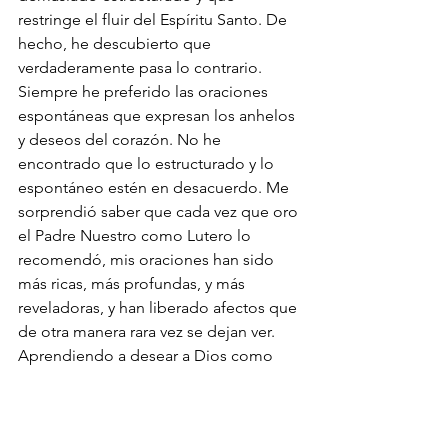
restringe el fluir del Espíritu Santo. De 
hecho, he descubierto que 
verdaderamente pasa lo contrario.
Siempre he preferido las oraciones 
espontáneas que expresan los anhelos 
y deseos del corazón. No he 
encontrado que lo estructurado y lo 
espontáneo estén en desacuerdo. Me 
sorprendió saber que cada vez que oro 
el Padre Nuestro como Lutero lo 
recomendó, mis oraciones han sido 
más ricas, más profundas, y más 
reveladoras, y han liberado afectos que 
de otra manera rara vez se dejan ver.
Aprendiendo a desear a Dios como 
Dios desea
¿Por qué Jesús recomendó ‘‘orar así’’ 
(
Mateo 6:9
)? Jesús no nos dio unas 