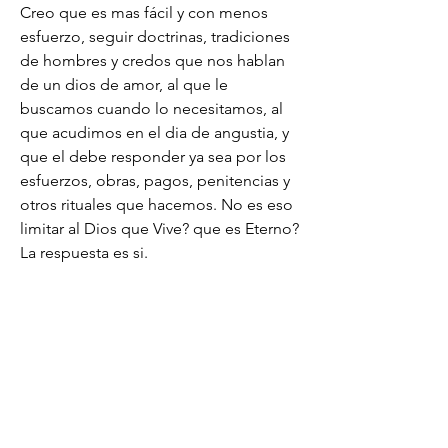
Creo que es mas fácil y con menos 
esfuerzo, seguir doctrinas, tradiciones 
de hombres y credos que nos hablan 
de un dios de amor, al que le 
buscamos cuando lo necesitamos, al 
que acudimos en el dia de angustia, y 
que el debe responder ya sea por los 
esfuerzos, obras, pagos, penitencias y 
otros rituales que hacemos. No es eso 
limitar al Dios que Vive? que es Eterno? 
La respuesta es si.
De aquí la importancia de estudiar las 
escrituras, no permitas que tu vida 
avance y termine sin haber buscado de 
El. Hazlo ahora que es posible.
@oracionadiario, JC