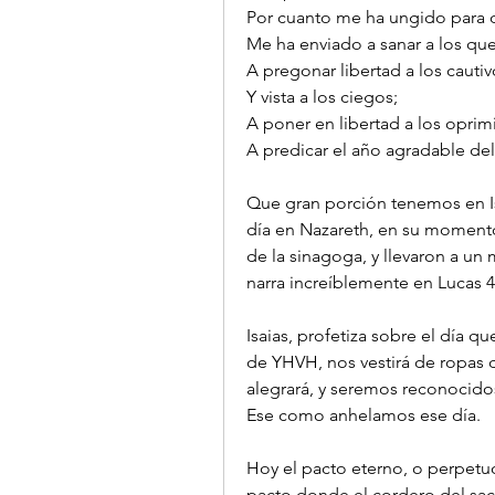
Por cuanto me ha ungido para d
Me ha enviado a sanar a los qu
A pregonar libertad a los cautiv
Y vista a los ciegos;
A poner en libertad a los oprim
A predicar el año agradable del
Que gran porción tenemos en Isa
día en Nazareth, en su momento 
de la sinagoga, y llevaron a un
narra increíblemente en Lucas 4:
Isaias, profetiza sobre el día 
de YHVH, nos vestirá de ropas d
alegrará, y seremos reconocido
Ese como anhelamos ese día.
Hoy el pacto eterno, o perpetuo
pacto donde el cordero del sac