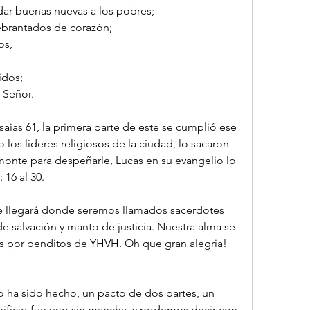
ar buenas nuevas a los pobres;
ebrantados de corazón;
os,
idos;
 Señor.
ias 61, la primera parte de este se cumplió ese 
los lideres religiosos de la ciudad, lo sacaron 
 monte para despeñarle, Lucas en su evangelio lo 
 16 al 30.
que llegará donde seremos llamados sacerdotes 
e salvación y manto de justicia. Nuestra alma se 
s por benditos de YHVH. Oh que gran alegria! 
 ha sido hecho, un pacto de dos partes, un 
rificio fue uno sin mancha, y podemos decir con 