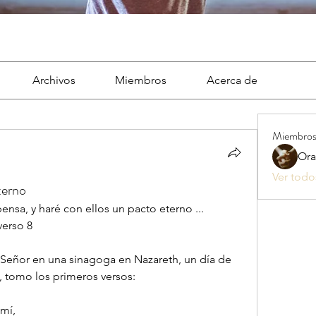
Archivos
Miembros
Acerca de
Miembro
Ora
Ver todo
terno
ensa, y haré con ellos un pacto eterno ...
verso 8
 Señor en una sinagoga en Nazareth, un día de 
 tomo los primeros versos: 
 mí,