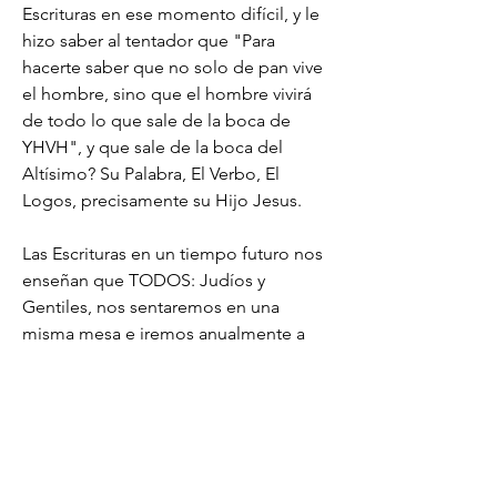
Escrituras en ese momento difícil, y le 
hizo saber al tentador que "Para 
hacerte saber que no solo de pan vive 
el hombre, sino que el hombre vivirá 
de todo lo que sale de la boca de 
YHVH", y que sale de la boca del 
Altísimo? Su Palabra, El Verbo, El 
Logos, precisamente su Hijo Jesus.
Las Escrituras en un tiempo futuro nos 
enseñan que TODOS: Judíos y 
Gentiles, nos sentaremos en una 
misma mesa e iremos anualmente a 
Jerusalem a celebrar la fiesta de los 
Tabernaculos, fiesta en la que se nos 
instruye a construir sukas o 
tabernaculos para habitar en estas 7 
días, y así confiar plenamente en El, 
sobre las condiciones del clima y 